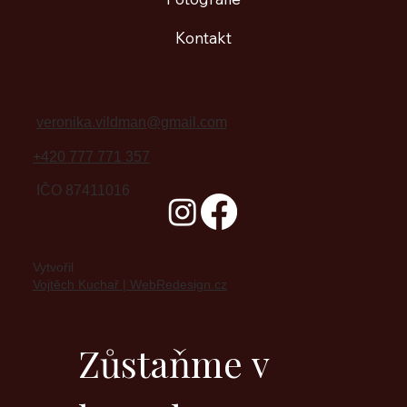
Kontakt
veronika.vildman@gmail.com
+420 777 771 357
IČO 87411016
Vytvořil
Vojtěch Kuchař | WebRedesign.cz
Zůstaňme v 