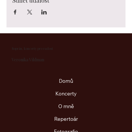
Sdílet událost
Soprán, koncerty pro radost
​Veronika Vildman
Domů
Koncerty
O mně
Repertoár
Fotografie