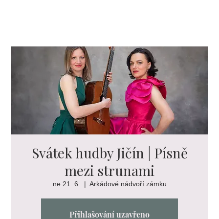
Svátek hudby Jičín | Písně
mezi strunami
ne 21. 6.
  |  
Arkádové nádvoří zámku
Přihlašování uzavřeno