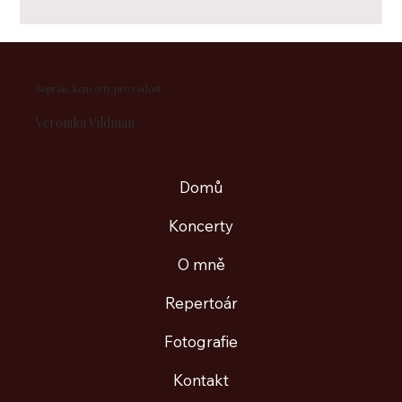
Soprán, koncerty pro radost
​Veronika Vildman
Domů
Koncerty
O mně
Repertoár
Fotografie
Kontakt