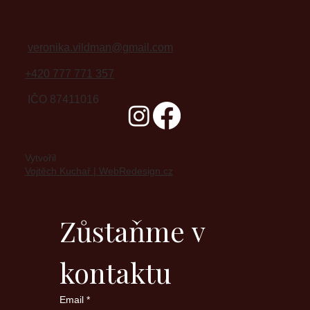
veronika.vildman@gmail.com
+420 777 771 357
IČO 87411016
Vytvořil
Vojtěch Kuchař | WebRedesign.cz
Zůstaňme v 
kontaktu
Email
*