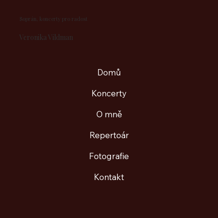
Soprán, koncerty pro radost
​Veronika Vildman
Domů
Koncerty
O mně
Repertoár
Fotografie
Kontakt