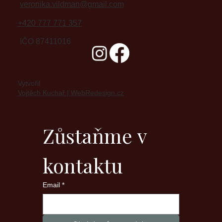
veronika.vildman@gmail.com
+420 777 771 357
IČO 87411016
Vytvořil
Vojtěch Kuchař | WebRedesign.cz
Zůstaňme v 
kontaktu
Email
*