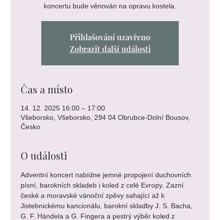
koncertu bude věnován na opravu kostela.
Přihlašování uzavřeno
Zobrazit další události
Čas a místo
14. 12. 2025 16:00 – 17:00
Všeborsko, Všeborsko, 294 04 Obrubce-Dolní Bousov,
Česko
O události
Adventní koncert nabídne jemné propojení duchovních 
písní, barokních skladeb i koled z celé Evropy. Zazní 
české a moravské vánoční zpěvy sahající až k 
Jistebnickému kancionálu, barokní skladby J. S. Bacha, 
G. F. Händela a G. Fingera a pestrý výběr koled z 