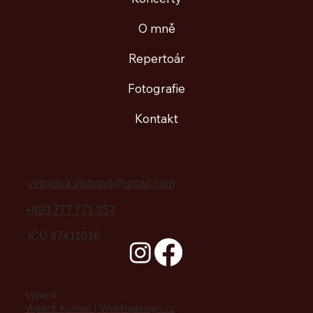
O mně
Repertoár
Fotografie
Kontakt
veronika.vildman@gmail.com
+420 777 771 357
IČO 87411016
Vytvořil
Vojtěch Kuchař | WebRedesign.cz