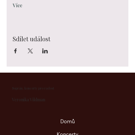
Více
Sdílet událost
Soprán, koncerty pro radost
​Veronika Vildman
Domů
Koncerty