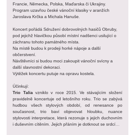
Francie, Německa, Polska, Maďarska či Ukrajiny. 
Program uzavřou české vánoční klasiky v aranžích 
Jaroslava Krčka a Michala Hanuše. 
Koncert pořádá Sdružení dobrovolných hasičů Obruby, 
pod jejichž hlavičkou působí místní nadšenci usilující o 
záchranu tohoto památného místa.
Na místě budou k prodeji horké nápoje a další 
občerstvení.
Návštěvníci si budou moci zakoupit vánoční svícny a 
další slavnostní dekoraci. 
Výtěžek koncertu putuje na opravu kostela. 
Účinkují:
Trio Talia
 vzniklo v roce 2015. Ve stávajícím složení 
pravidelně koncertuje od letošního roku. Trio se zabývá 
hudbou všech stylových období, od renesance po 
současnost, trio baví objevovat hloubku, nuance 
stylovosti interpretace, která rezonuje s jejich duchovním 
i duševním cítěním. Jejich přáním je dotknout se srdcí…